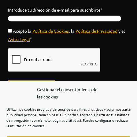
Introduce tu dirección de e-mail para suscribirte*
Acepto la
Política de Cookies
, la
Política de Privacidad
y el
Aviso Legal
*
Gestionar el consentimiento de
las cookies
Utilizamos cookies propias y de terceros para fines analíticos y para mostrarte
publicidad personalizada en base a un perfil elaborado a partir de tus hábitos
secretaria@cbcanarias.es
de navegación (por ejemplo, páginas visitadas). Puedes configurar o rechazar
+34 922 253 684
+34 922 315 909
la utilización de cookies.
C/Mercedes, s/n, Pabellón Insular de Tenerife Santiago Martín