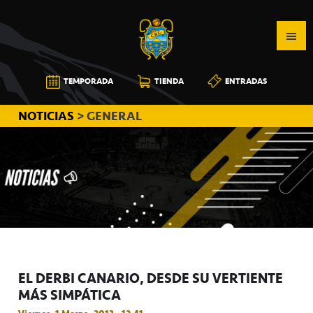
Saltar
Saltar
Saltar
a
al
a
la
contenido
la
navegación
principal
barra
CB
TEMPORADA
TIENDA
ENTRADAS
principal
lateral
CANARIAS
principal
NOTICIAS
> GENERAL
EL DERBI CANARIO, DESDE SU VERTIENTE
MÁS SIMPÁTICA