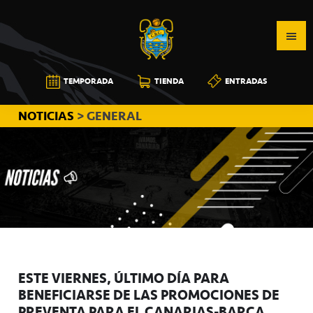
Saltar
Saltar
Saltar
a
al
a
la
contenido
la
navegación
principal
barra
CB
TEMPORADA
TIENDA
ENTRADAS
principal
lateral
CANARIAS
principal
NOTICIAS
> GENERAL
ESTE VIERNES, ÚLTIMO DÍA PARA
BENEFICIARSE DE LAS PROMOCIONES DE
PREVENTA PARA EL CANARIAS-BARÇA