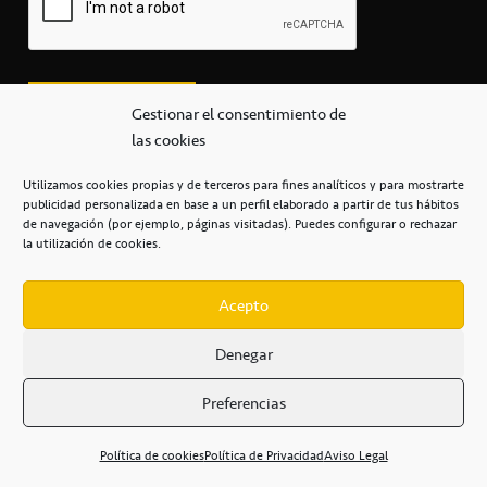
Gestionar el consentimiento de
las cookies
Utilizamos cookies propias y de terceros para fines analíticos y para mostrarte
publicidad personalizada en base a un perfil elaborado a partir de tus hábitos
secretaria@cbcanarias.es
de navegación (por ejemplo, páginas visitadas). Puedes configurar o rechazar
+34 922 253 684
+34 922 315 909
la utilización de cookies.
C/Mercedes, s/n, Pabellón Insular de Tenerife Santiago Martín
Casa del Deporte / 38108 – La Laguna
Acepto
Denegar
POLÍTICA DE PRIVACIDAD
/
POLÍTICA DE COOKIES
/
Preferencias
AVISO LEGAL
/
CONDICIONES
COMERCIALES
/
ACCESIBILIDAD
Política de cookies
Política de Privacidad
Aviso Legal