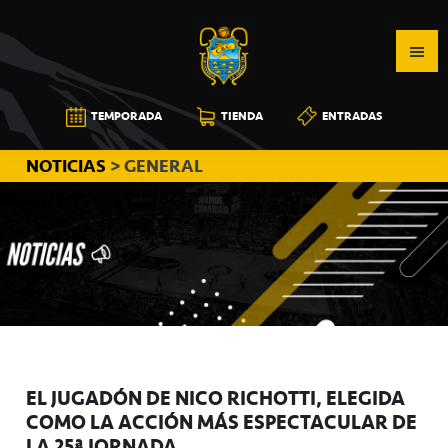
Saltar
Saltar
Saltar
a
al
a
la
contenido
la
navegación
principal
barra
CB
TEMPORADA
TIENDA
ENTRADAS
principal
lateral
CANARIAS
principal
NOTICIAS
> GENERAL
EL JUGADÓN DE NICO RICHOTTI, ELEGIDA
COMO LA ACCIÓN MÁS ESPECTACULAR DE
LA 25ª JORNADA