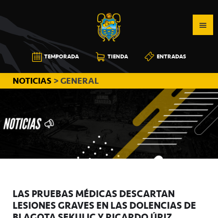
Saltar
Saltar
Saltar
a
al
a
la
contenido
la
navegación
principal
barra
CB
TEMPORADA
TIENDA
ENTRADAS
principal
lateral
CANARIAS
principal
NOTICIAS
> GENERAL
LAS PRUEBAS MÉDICAS DESCARTAN
LESIONES GRAVES EN LAS DOLENCIAS DE
BLAGOTA SEKULIC Y RICARDO ÚRIZ