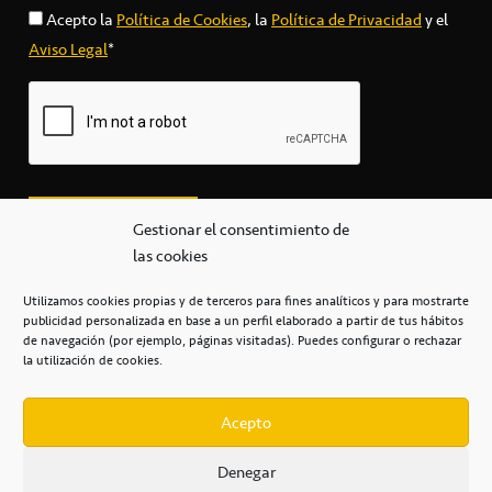
Acepto la
Política de Cookies
, la
Política de Privacidad
y el
Aviso Legal
*
Gestionar el consentimiento de
las cookies
Utilizamos cookies propias y de terceros para fines analíticos y para mostrarte
publicidad personalizada en base a un perfil elaborado a partir de tus hábitos
secretaria@cbcanarias.es
de navegación (por ejemplo, páginas visitadas). Puedes configurar o rechazar
+34 922 253 684
+34 922 315 909
la utilización de cookies.
C/Mercedes, s/n, Pabellón Insular de Tenerife Santiago Martín
Casa del Deporte / 38108 – La Laguna
Acepto
Denegar