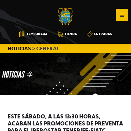
Saltar
Saltar
Saltar
a
al
a
la
contenido
la
navegación
principal
barra
CB
TEMPORADA
TIENDA
ENTRADAS
principal
lateral
CANARIAS
principal
NOTICIAS
> GENERAL
ESTE SÁBADO, A LAS 13:30 HORAS,
ACABAN LAS PROMOCIONES DE PREVENTA
PARA EL IBEROSTAR TENERIFE-FIATC