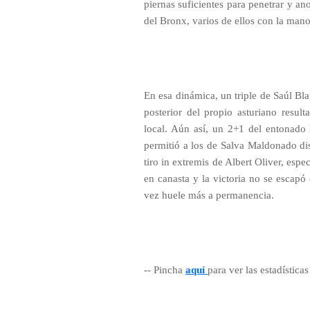
piernas suficientes para penetrar y an
del Bronx, varios de ellos con la mano 
En esa dinámica, un triple de Saúl Bl
posterior del propio asturiano resul
local. Aún así, un 2+1 del entonado F
permitió a los de Salva Maldonado dis
tiro in extremis de Albert Oliver, espe
en canasta y la victoria no se escapó 
vez huele más a permanencia.
-- Pincha
aquí
para ver las estadísticas