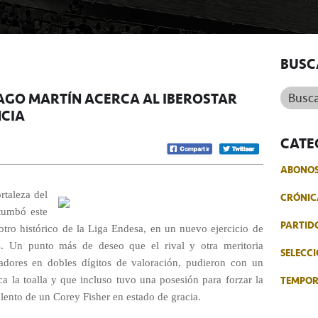
BUSC
Buscar.
AGO MARTÍN ACERCA AL IBEROSTAR
NCIA
CATE
ABONO
rtaleza del
CRÓNIC
 tumbó este
PARTID
tro histórico de la Liga Endesa, en un nuevo ejercicio de
es. Un punto más de deseo que el rival y otra meritoria
SELECCI
gadores en dobles dígitos de valoración, pudieron con un
TEMPO
ca la toalla y que incluso tuvo una posesión para forzar la
alento de un Corey Fisher en estado de gracia.