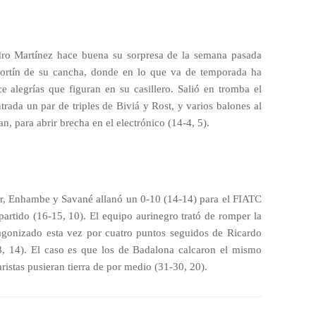
ndro Martínez hace buena su sorpresa de la semana pasada
fortín de su cancha, donde en lo que va de temporada ha
 alegrías que figuran en su casillero. Salió en tromba el
rada un par de triples de Biviá y Rost, y varios balones al
, para abrir brecha en el electrónico (14-4, 5).
her, Enhambe y Savané allanó un 0-10 (14-14) para el FIATC
partido (16-15, 10). El equipo aurinegro trató de romper la
agonizado esta vez por cuatro puntos seguidos de Ricardo
8, 14). El caso es que los de Badalona calcaron el mismo
istas pusieran tierra de por medio (31-30, 20).