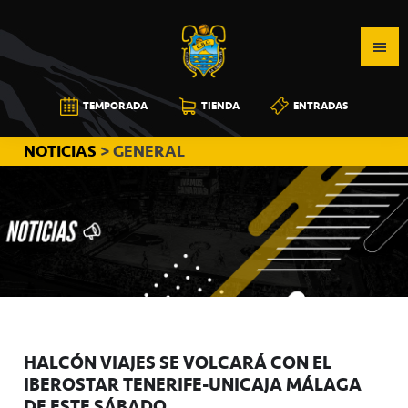
Saltar
Saltar
Saltar
a
al
a
la
contenido
la
navegación
principal
barra
CB
TEMPORADA
TIENDA
ENTRADAS
principal
lateral
CANARIAS
principal
NOTICIAS
> GENERAL
HALCÓN VIAJES SE VOLCARÁ CON EL
IBEROSTAR TENERIFE-UNICAJA MÁLAGA
DE ESTE SÁBADO