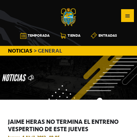
Saltar
Saltar
Saltar
a
al
a
la
contenido
la
navegación
principal
barra
CB
TEMPORADA
TIENDA
ENTRADAS
principal
lateral
CANARIAS
principal
NOTICIAS
> GENERAL
JAIME HERAS NO TERMINA EL ENTRENO
VESPERTINO DE ESTE JUEVES