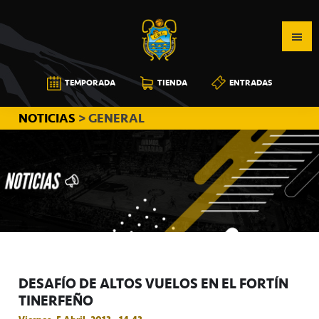
Saltar
Saltar
Saltar
a
al
a
la
contenido
la
navegación
principal
barra
CB
TEMPORADA
TIENDA
ENTRADAS
principal
lateral
CANARIAS
principal
NOTICIAS
> GENERAL
DESAFÍO DE ALTOS VUELOS EN EL FORTÍN
TINERFEÑO