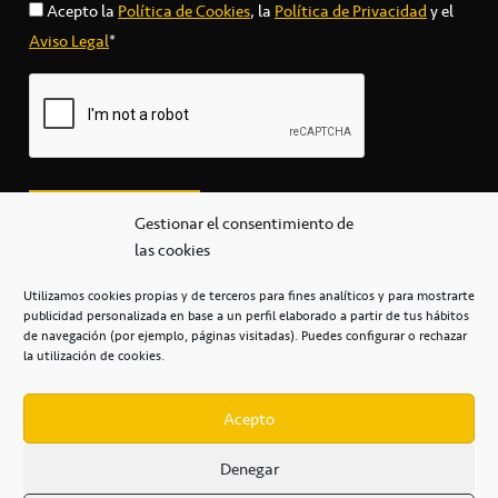
Acepto la
Política de Cookies
, la
Política de Privacidad
y el
Aviso Legal
*
Gestionar el consentimiento de
las cookies
Utilizamos cookies propias y de terceros para fines analíticos y para mostrarte
publicidad personalizada en base a un perfil elaborado a partir de tus hábitos
secretaria@cbcanarias.es
de navegación (por ejemplo, páginas visitadas). Puedes configurar o rechazar
+34 922 253 684
+34 922 315 909
la utilización de cookies.
C/Mercedes, s/n, Pabellón Insular de Tenerife Santiago Martín
Casa del Deporte / 38108 – La Laguna
Acepto
Denegar
POLÍTICA DE PRIVACIDAD
/
POLÍTICA DE COOKIES
/