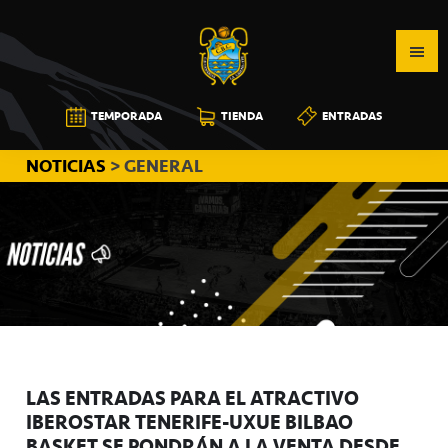
Saltar
Saltar
Saltar
a
al
a
la
contenido
la
navegación
principal
barra
CB
TEMPORADA
TIENDA
ENTRADAS
principal
lateral
CANARIAS
principal
NOTICIAS
> GENERAL
LAS ENTRADAS PARA EL ATRACTIVO
IBEROSTAR TENERIFE-UXUE BILBAO
BASKET SE PONDRÁN A LA VENTA DESDE