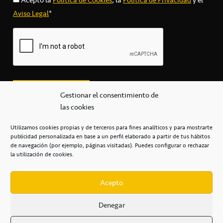
Aviso Legal
*
Gestionar el consentimiento de
las cookies
Utilizamos cookies propias y de terceros para fines analíticos y para mostrarte
publicidad personalizada en base a un perfil elaborado a partir de tus hábitos
secretaria@cbcanarias.es
de navegación (por ejemplo, páginas visitadas). Puedes configurar o rechazar
+34 922 253 684
+34 922 315 909
la utilización de cookies.
C/Mercedes, s/n, Pabellón Insular de Tenerife Santiago Martín
Casa del Deporte / 38108 – La Laguna
Acepto
Denegar
POLÍTICA DE PRIVACIDAD
/
POLÍTICA DE COOKIES
/