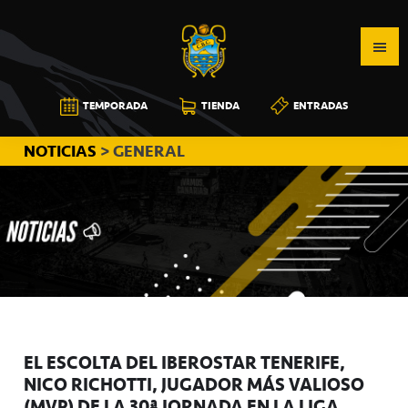
Saltar
Saltar
Saltar
a
al
a
la
contenido
la
navegación
principal
barra
CB
TEMPORADA
TIENDA
ENTRADAS
principal
lateral
CANARIAS
principal
NOTICIAS
> GENERAL
EL ESCOLTA DEL IBEROSTAR TENERIFE,
NICO RICHOTTI, JUGADOR MÁS VALIOSO
(MVP) DE LA 30ª JORNADA EN LA LIGA