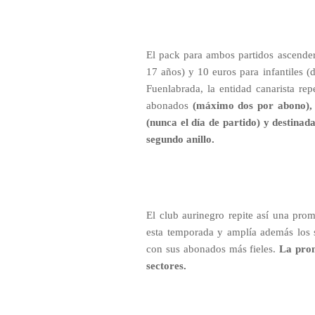
El pack para ambos partidos ascender
17 años) y 10 euros para infantiles (
Fuenlabrada, la entidad canarista re
abonados
(máximo dos por abono), 
(nunca el día de partido) y destinad
segundo anillo.
El club aurinegro repite así una pr
esta temporada y amplía además los s
con sus abonados más fieles.
La prom
sectores.