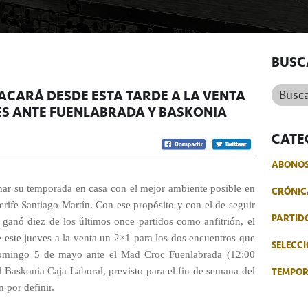
BUSC
Buscar.
SACARÁ DESDE ESTA TARDE A LA VENTA
ES ANTE FUENLABRADA Y BASKONIA
CATE
ABONO
inar su temporada en casa con el mejor ambiente posible en
CRÓNIC
erife Santiago Martín. Con ese propósito y con el de seguir
PARTID
 ganó diez de los últimos once partidos como anfitrión, el
e este jueves a la venta un 2×1 para los dos encuentros que
SELECCI
l domingo 5 de mayo ante el Mad Croc Fuenlabrada (12:00
TEMPO
el Baskonia Caja Laboral, previsto para el fin de semana del
 por definir.