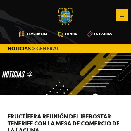
Saltar
Saltar
Saltar
a
al
a
la
contenido
la
navegación
principal
barra
CB
TEMPORADA
TIENDA
ENTRADAS
principal
lateral
CANARIAS
principal
NOTICIAS
> GENERAL
FRUCTÍFERA REUNIÓN DEL IBEROSTAR
TENERIFE CON LA MESA DE COMERCIO DE
LA LAGUNA