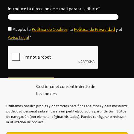
Introduce tu dirección de e-mail para suscribirte*
Acepto la
Política de Cookies
, la
Política de Privacidad
y el
Aviso Legal
*
Gestionar el consentimiento de
las cookies
Utilizamos cookies propias y de terceros para fines analíticos y para mostrarte
publicidad personalizada en base a un perfil elaborado a partir de tus hábitos
secretaria@cbcanarias.es
de navegación (por ejemplo, páginas visitadas). Puedes configurar o rechazar
+34 922 253 684
+34 922 315 909
la utilización de cookies.
C/Mercedes, s/n, Pabellón Insular de Tenerife Santiago Martín