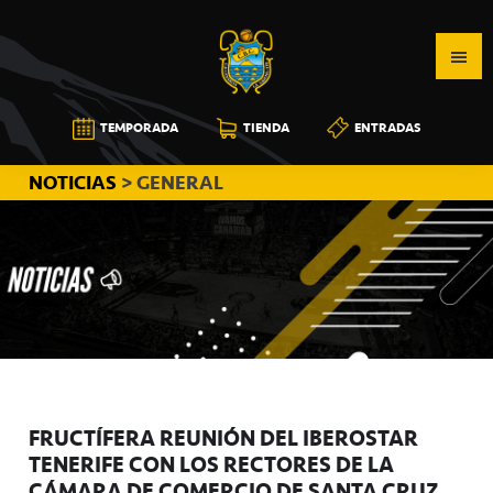
Saltar
Saltar
Saltar
a
al
a
la
contenido
la
navegación
principal
barra
CB
TEMPORADA
TIENDA
ENTRADAS
principal
lateral
CANARIAS
principal
NOTICIAS
> GENERAL
FRUCTÍFERA REUNIÓN DEL IBEROSTAR
TENERIFE CON LOS RECTORES DE LA
CÁMARA DE COMERCIO DE SANTA CRUZ