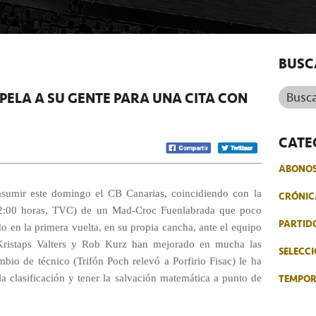
BUSC
Buscar.
APELA A SU GENTE PARA UNA CITA CON
CATE
ABONO
asumir este domingo el CB Canarias, coincidiendo con la
CRÓNIC
 (12:00 horas, TVC) de un Mad-Croc Fuenlabrada que poco
PARTID
o en la primera vuelta, en su propia cancha, ante el equipo
 Kristaps Valters y Rob Kurz han mejorado en mucha las
SELECCI
mbio de técnico (Trifón Poch relevó a Porfirio Fisac) le ha
TEMPO
la clasificación y tener la salvación matemática a punto de