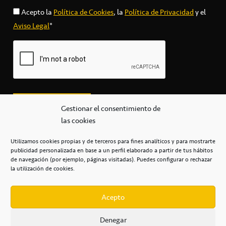
Acepto la
Política de Cookies
, la
Política de Privacidad
y el
Aviso Legal
*
Gestionar el consentimiento de
las cookies
Utilizamos cookies propias y de terceros para fines analíticos y para mostrarte
publicidad personalizada en base a un perfil elaborado a partir de tus hábitos
secretaria@cbcanarias.es
de navegación (por ejemplo, páginas visitadas). Puedes configurar o rechazar
+34 922 253 684
+34 922 315 909
la utilización de cookies.
C/Mercedes, s/n, Pabellón Insular de Tenerife Santiago Martín
Casa del Deporte / 38108 – La Laguna
Acepto
Denegar