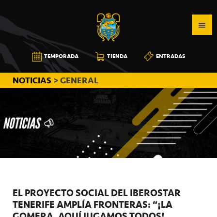
Saltar
Saltar
Saltar
a
al
a
la
contenido
la
navegación
principal
barra
CB
TEMPORADA
TIENDA
ENTRADAS
principal
lateral
CANARIAS
principal
NOTICIAS
> GENERAL
EL PROYECTO SOCIAL DEL IBEROSTAR
TENERIFE AMPLÍA FRONTERAS: “¡LA
GOMERA, AQUÍ JUGAMOS TODOS!”