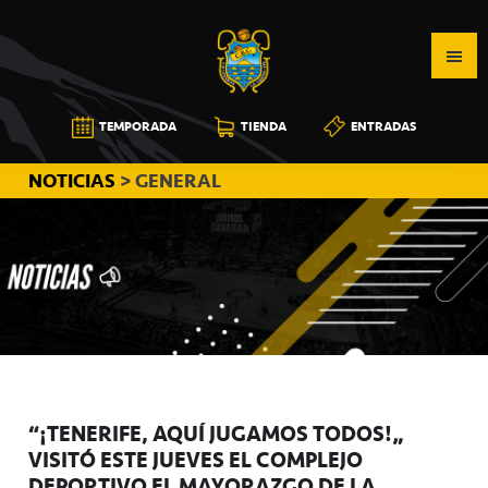
Saltar
Saltar
Saltar
a
al
a
la
contenido
la
navegación
principal
barra
CB
TEMPORADA
TIENDA
ENTRADAS
principal
lateral
CANARIAS
principal
NOTICIAS
> GENERAL
“¡TENERIFE, AQUÍ JUGAMOS TODOS!”
VISITÓ ESTE JUEVES EL COMPLEJO
DEPORTIVO EL MAYORAZGO DE LA