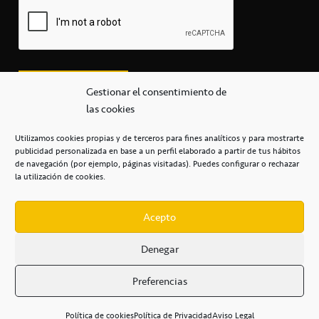
Gestionar el consentimiento de
las cookies
Utilizamos cookies propias y de terceros para fines analíticos y para mostrarte
publicidad personalizada en base a un perfil elaborado a partir de tus hábitos
secretaria@cbcanarias.es
de navegación (por ejemplo, páginas visitadas). Puedes configurar o rechazar
+34 922 253 684
+34 922 315 909
la utilización de cookies.
C/Mercedes, s/n, Pabellón Insular de Tenerife Santiago Martín
Casa del Deporte / 38108 – La Laguna
Acepto
Denegar
POLÍTICA DE PRIVACIDAD
/
POLÍTICA DE COOKIES
/
Preferencias
AVISO LEGAL
/
CONDICIONES
COMERCIALES
/
ACCESIBILIDAD
Política de cookies
Política de Privacidad
Aviso Legal