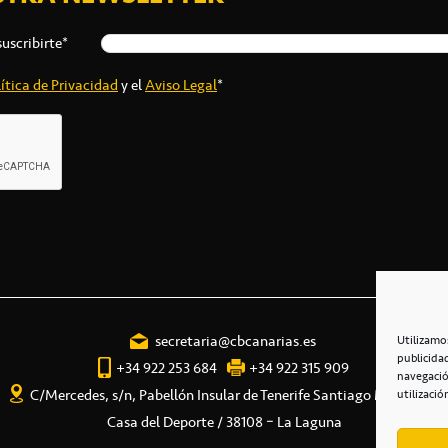
suscribirte*
ítica de Privacidad
y el
Aviso Legal
*
secretaria@cbcanarias.es
Utilizamo
publicida
+34 922 253 684
+34 922 315 909
navegació
C/Mercedes, s/n, Pabellón Insular de Tenerife Santiago Martín
utilizació
Casa del Deporte / 38108 – La Laguna