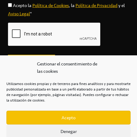
Acepto la
Política de Cookies
, la
Política de Privacidad
y el
Aviso Legal
*
Gestionar el consentimiento de
las cookies
Utilizamos cookies propias y de terceros para fines analíticos y para mostrarte
publicidad personalizada en base a un perfil elaborado a partir de tus hábitos
secretaria@cbcanarias.es
de navegación (por ejemplo, páginas visitadas). Puedes configurar o rechazar
+34 922 253 684
+34 922 315 909
la utilización de cookies.
C/Mercedes, s/n, Pabellón Insular de Tenerife Santiago Martín
Casa del Deporte / 38108 – La Laguna
Acepto
Denegar