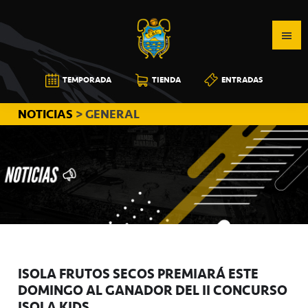
Saltar
Saltar
Saltar
a
al
a
la
contenido
la
navegación
principal
barra
CB
TEMPORADA
TIENDA
ENTRADAS
principal
lateral
CANARIAS
principal
NOTICIAS
> GENERAL
ISOLA FRUTOS SECOS PREMIARÁ ESTE
DOMINGO AL GANADOR DEL II CONCURSO
ISOLA KIDS