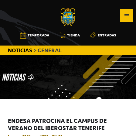
Saltar
Saltar
Saltar
a
al
a
la
contenido
la
navegación
principal
barra
CB
TEMPORADA
TIENDA
ENTRADAS
principal
lateral
CANARIAS
principal
NOTICIAS
> GENERAL
ENDESA PATROCINA EL CAMPUS DE
VERANO DEL IBEROSTAR TENERIFE