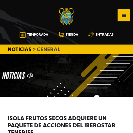
Saltar
Saltar
Saltar
a
al
a
la
contenido
la
navegación
principal
barra
CB
TEMPORADA
TIENDA
ENTRADAS
principal
lateral
CANARIAS
principal
NOTICIAS
> GENERAL
ISOLA FRUTOS SECOS ADQUIERE UN
PAQUETE DE ACCIONES DEL IBEROSTAR
TENERIFE