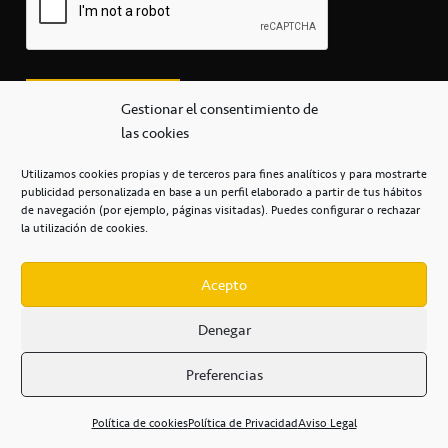
Gestionar el consentimiento de
las cookies
Utilizamos cookies propias y de terceros para fines analíticos y para mostrarte
publicidad personalizada en base a un perfil elaborado a partir de tus hábitos
secretaria@cbcanarias.es
de navegación (por ejemplo, páginas visitadas). Puedes configurar o rechazar
+34 922 253 684
+34 922 315 909
la utilización de cookies.
C/Mercedes, s/n, Pabellón Insular de Tenerife Santiago Martín
Casa del Deporte / 38108 – La Laguna
Acepto
Denegar
POLÍTICA DE PRIVACIDAD
/
POLÍTICA DE COOKIES
/
Preferencias
AVISO LEGAL
/
CONDICIONES
COMERCIALES
/
ACCESIBILIDAD
Política de cookies
Política de Privacidad
Aviso Legal