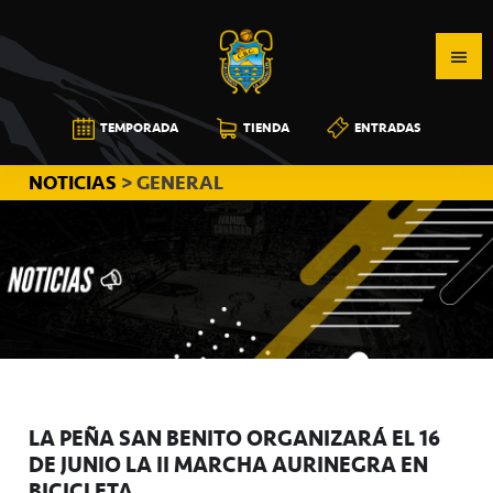
Saltar
Saltar
Saltar
a
al
a
la
contenido
la
navegación
principal
barra
CB
TEMPORADA
TIENDA
ENTRADAS
principal
lateral
CANARIAS
principal
NOTICIAS
> GENERAL
LA PEÑA SAN BENITO ORGANIZARÁ EL 16
DE JUNIO LA II MARCHA AURINEGRA EN
BICICLETA