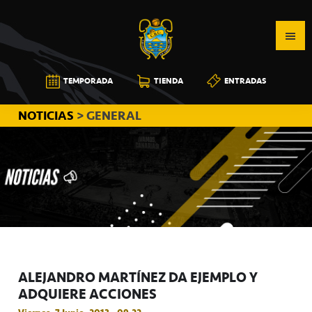
Saltar
Saltar
Saltar
a
al
a
la
contenido
la
navegación
principal
barra
CB
TEMPORADA
TIENDA
ENTRADAS
principal
lateral
CANARIAS
principal
NOTICIAS
> GENERAL
ALEJANDRO MARTÍNEZ DA EJEMPLO Y
ADQUIERE ACCIONES