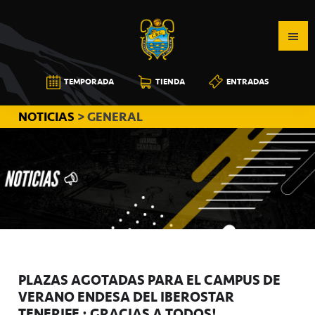
Saltar
Saltar
Saltar
a
al
a
la
contenido
la
navegación
principal
barra
CB
TEMPORADA
TIENDA
ENTRADAS
principal
lateral
CANARIAS
principal
NOTICIAS
> GENERAL
PLAZAS AGOTADAS PARA EL CAMPUS DE
VERANO ENDESA DEL IBEROSTAR
TENERIFE ¡ GRACIAS A TODOS!