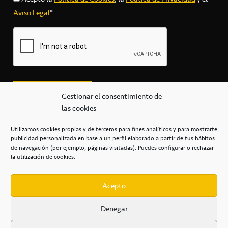
Aviso Legal
*
Gestionar el consentimiento de
las cookies
Utilizamos cookies propias y de terceros para fines analíticos y para mostrarte
publicidad personalizada en base a un perfil elaborado a partir de tus hábitos
secretaria@cbcanarias.es
de navegación (por ejemplo, páginas visitadas). Puedes configurar o rechazar
+34 922 253 684
+34 922 315 909
la utilización de cookies.
C/Mercedes, s/n, Pabellón Insular de Tenerife Santiago Martín
Casa del Deporte / 38108 – La Laguna
Acepto
Denegar
POLÍTICA DE PRIVACIDAD
/
POLÍTICA DE COOKIES
/