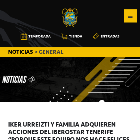
Saltar
Saltar
Saltar
a
al
a
la
contenido
la
navegación
principal
barra
CB
TEMPORADA
TIENDA
ENTRADAS
principal
lateral
CANARIAS
principal
NOTICIAS
> GENERAL
IKER URREIZTI Y FAMILIA ADQUIEREN
ACCIONES DEL IBEROSTAR TENERIFE
“PORQUE ESTE EQUIPO NOS HACE FELICES