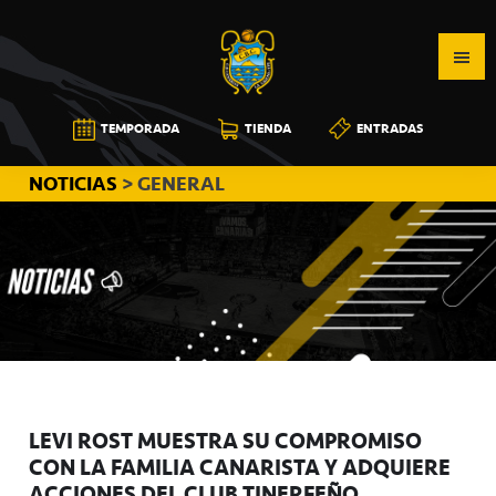
Saltar
Saltar
Saltar
a
al
a
la
contenido
la
navegación
principal
barra
CB
TEMPORADA
TIENDA
ENTRADAS
principal
lateral
CANARIAS
principal
NOTICIAS
> GENERAL
LEVI ROST MUESTRA SU COMPROMISO
CON LA FAMILIA CANARISTA Y ADQUIERE
ACCIONES DEL CLUB TINERFEÑO