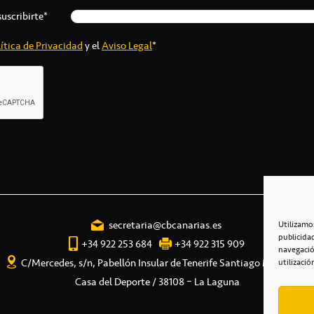
suscribirte*
ítica de Privacidad
y el
Aviso Legal
*
secretaria@cbcanarias.es
Utilizamo
publicida
+34 922 253 684
+34 922 315 909
navegació
C/Mercedes, s/n, Pabellón Insular de Tenerife Santiago Martín
utilizació
Casa del Deporte / 38108 – La Laguna