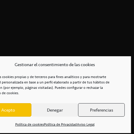
Gestionar el consentimiento de las cookies
s cookies propias y de terceros para fines analíticos y para mostrarte
d personalizada en base a un perfil elaborado a partir de tus hábitos de
n (por ejemplo, páginas visitadas). Puedes configurar o rechazar la
n de cookies.
Acepto
Denegar
Preferencias
RCIALES
/
ACCESIBILIDAD
Política de cookies
Política de Privacidad
Aviso Legal