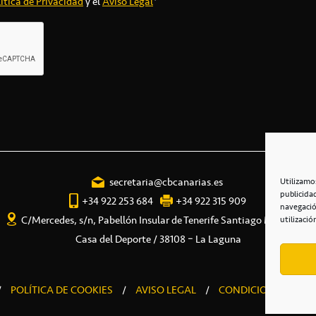
ítica de Privacidad
y el
Aviso Legal
*
secretaria@cbcanarias.es
Utilizamo
publicida
+34 922 253 684
+34 922 315 909
navegació
C/Mercedes, s/n, Pabellón Insular de Tenerife Santiago Martín
utilizació
Casa del Deporte / 38108 – La Laguna
/
POLÍTICA DE COOKIES
/
AVISO LEGAL
/
CONDICIONES COME