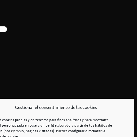
Gestionar el consentimiento de las cookies
s cookies propias y de terceros para fines analíticos y para mostrarte
d personalizada en base a un perfil elaborado a partir de tus hábitos de
n (por ejemplo, páginas visitadas). Puedes configurar o rechazar la
n de cookies.