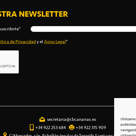
STRA NEWSLETTER
suscribirte*
ítica de Privacidad
y el
Aviso Legal
*
secretaria@cbcanarias.es
Utilizamo
publicida
+34 922 253 684
+34 922 315 909
navegació
C/Mercedes, s/n, Pabellón Insular de Tenerife Santiago Martín
utilizació