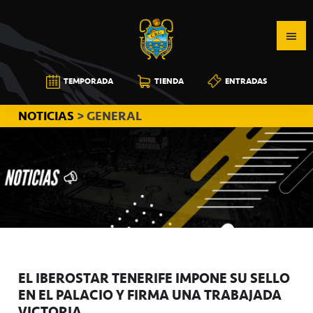
Saltar
Saltar
Saltar
a
al
a
la
contenido
la
navegación
principal
barra
CB
TEMPORADA
TIENDA
ENTRADAS
principal
lateral
CANARIAS
principal
NOTICIAS
> GENERAL
EL IBEROSTAR TENERIFE IMPONE SU SELLO
EN EL PALACIO Y FIRMA UNA TRABAJADA
VICTORIA