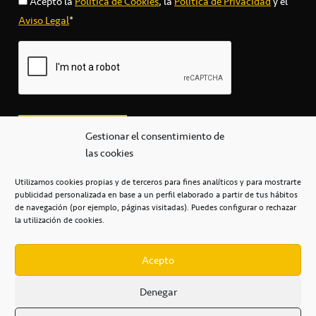
Acepto la
Política de Cookies
, la
Política de Privacidad
y el
Aviso Legal
*
Gestionar el consentimiento de
las cookies
Utilizamos cookies propias y de terceros para fines analíticos y para mostrarte
publicidad personalizada en base a un perfil elaborado a partir de tus hábitos
secretaria@cbcanarias.es
de navegación (por ejemplo, páginas visitadas). Puedes configurar o rechazar
+34 922 253 684
+34 922 315 909
la utilización de cookies.
C/Mercedes, s/n, Pabellón Insular de Tenerife Santiago Martín
Casa del Deporte / 38108 – La Laguna
Acepto
Denegar
POLÍTICA DE PRIVACIDAD
/
POLÍTICA DE COOKIES
/