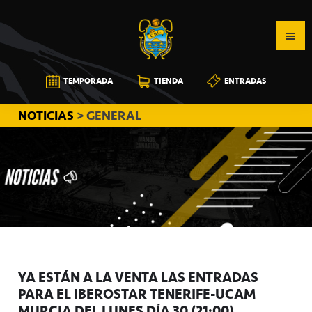
Saltar
Saltar
Saltar
a
al
a
la
contenido
la
navegación
principal
barra
CB
TEMPORADA
TIENDA
ENTRADAS
principal
lateral
CANARIAS
principal
NOTICIAS
> GENERAL
YA ESTÁN A LA VENTA LAS ENTRADAS
PARA EL IBEROSTAR TENERIFE-UCAM
MURCIA DEL LUNES DÍA 30 (21:00)