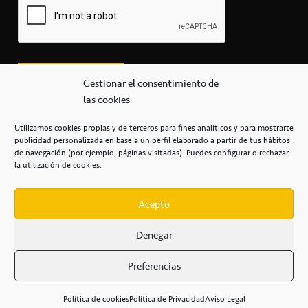
Gestionar el consentimiento de
las cookies
Utilizamos cookies propias y de terceros para fines analíticos y para mostrarte
publicidad personalizada en base a un perfil elaborado a partir de tus hábitos
secretaria@cbcanarias.es
de navegación (por ejemplo, páginas visitadas). Puedes configurar o rechazar
+34 922 253 684
+34 922 315 909
la utilización de cookies.
C/Mercedes, s/n, Pabellón Insular de Tenerife Santiago Martín
Casa del Deporte / 38108 – La Laguna
Acepto
Denegar
POLÍTICA DE PRIVACIDAD
/
POLÍTICA DE COOKIES
/
Preferencias
AVISO LEGAL
/
CONDICIONES
COMERCIALES
/
ACCESIBILIDAD
Política de cookies
Política de Privacidad
Aviso Legal