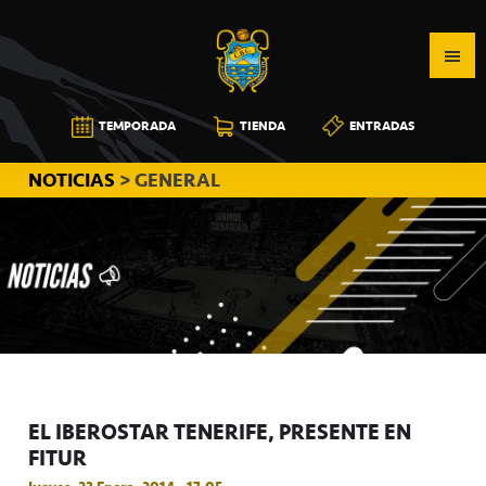
Saltar
Saltar
Saltar
a
al
a
la
contenido
la
navegación
principal
barra
CB
TEMPORADA
TIENDA
ENTRADAS
principal
lateral
CANARIAS
principal
NOTICIAS
> GENERAL
EL IBEROSTAR TENERIFE, PRESENTE EN
FITUR