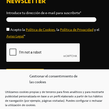
NEWSLETTER
Introduce tu dirección de e-mail para suscribirte*
Acepto la
Política de Cookies
, la
Política de Privacidad
y el
Aviso Legal
*
Gestionar el consentimiento de
las cookies
Utilizamos cookies propias y de terceros para fines analíticos y para mostrarte
publicidad personalizada en base a un perfil elaborado a partir de tus hábitos
secretaria@cbcanarias.es
de navegación (por ejemplo, páginas visitadas). Puedes configurar o rechazar
+34 922 253 684
+34 922 315 909
la utilización de cookies.