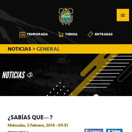
Saltar
Saltar
Saltar
a
al
a
la
contenido
la
navegación
principal
barra
CB
TEMPORADA
TIENDA
ENTRADAS
principal
lateral
CANARIAS
principal
NOTICIAS
> GENERAL
¿SABÍAS QUE… ?
Miércoles, 5 Febrero, 2014 - 09:51