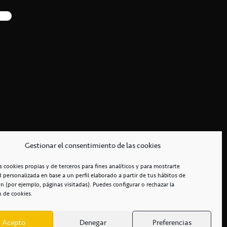
Gestionar el consentimiento de las cookies
s cookies propias y de terceros para fines analíticos y para mostrarte
d personalizada en base a un perfil elaborado a partir de tus hábitos de
n (por ejemplo, páginas visitadas). Puedes configurar o rechazar la
n de cookies.
Acepto
Denegar
Preferencias