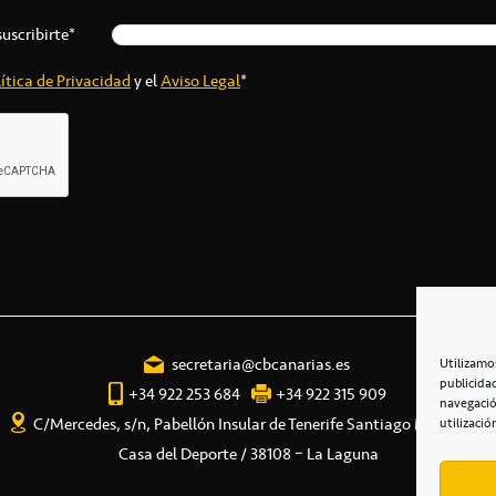
suscribirte*
ítica de Privacidad
y el
Aviso Legal
*
secretaria@cbcanarias.es
Utilizamo
publicida
+34 922 253 684
+34 922 315 909
navegació
C/Mercedes, s/n, Pabellón Insular de Tenerife Santiago Martín
utilizació
Casa del Deporte / 38108 – La Laguna