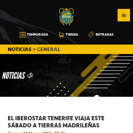
Saltar
Saltar
Saltar
a
al
a
la
contenido
la
navegación
principal
barra
CB
TEMPORADA
TIENDA
ENTRADAS
principal
lateral
CANARIAS
principal
NOTICIAS
> GENERAL
EL IBEROSTAR TENERIFE VIAJA ESTE
SÁBADO A TIERRAS MADRILEÑAS