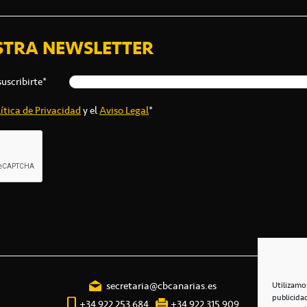
STRA NEWSLETTER
suscribirte*
ítica de Privacidad
y el
Aviso Legal
*
secretaria@cbcanarias.es
Utilizamo
publicida
+34 922 253 684
+34 922 315 909