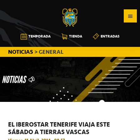
Saltar
Saltar
Saltar
a
al
a
la
contenido
la
navegación
principal
barra
CB
TEMPORADA
TIENDA
ENTRADAS
principal
lateral
CANARIAS
principal
NOTICIAS
> GENERAL
EL IBEROSTAR TENERIFE VIAJA ESTE
SÁBADO A TIERRAS VASCAS