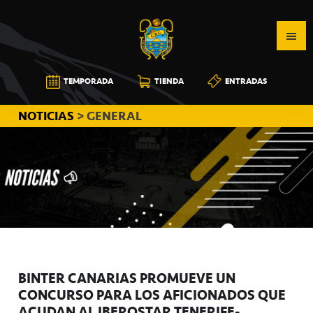
Saltar
Saltar
Saltar
a
al
a
la
contenido
la
navegación
principal
barra
CB
TEMPORADA
TIENDA
ENTRADAS
principal
lateral
CANARIAS
principal
NOTICIAS
> GENERAL
BINTER CANARIAS PROMUEVE UN
CONCURSO PARA LOS AFICIONADOS QUE
ACUDAN AL IBEROSTAR TENERIFE-