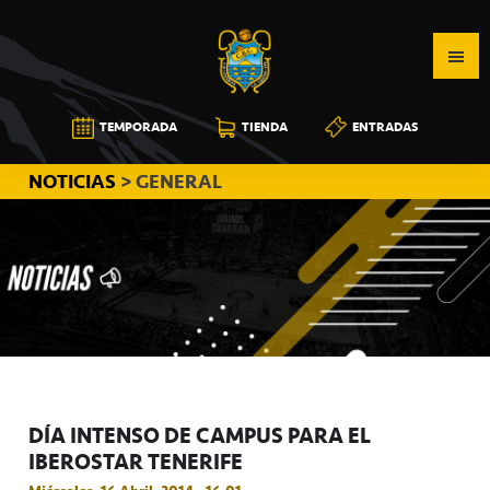
Saltar
Saltar
Saltar
a
al
a
la
contenido
la
navegación
principal
barra
CB
TEMPORADA
TIENDA
ENTRADAS
principal
lateral
CANARIAS
principal
NOTICIAS
> GENERAL
DÍA INTENSO DE CAMPUS PARA EL
IBEROSTAR TENERIFE