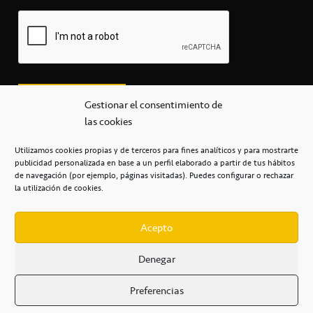
Gestionar el consentimiento de
las cookies
Utilizamos cookies propias y de terceros para fines analíticos y para mostrarte
publicidad personalizada en base a un perfil elaborado a partir de tus hábitos
secretaria@cbcanarias.es
de navegación (por ejemplo, páginas visitadas). Puedes configurar o rechazar
+34 922 253 684
+34 922 315 909
la utilización de cookies.
C/Mercedes, s/n, Pabellón Insular de Tenerife Santiago Martín
Casa del Deporte / 38108 – La Laguna
Acepto
Denegar
POLÍTICA DE PRIVACIDAD
/
POLÍTICA DE COOKIES
/
Preferencias
AVISO LEGAL
/
CONDICIONES