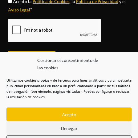
Acepto la
Política de Cookies
, la
Política de Privacidad
y el
Aviso Legal
*
Gestionar el consentimiento de
las cookies
Utilizamos cookies propias y de terceros para fines analíticos y para mostrarte
publicidad personalizada en base a un perfil elaborado a partir de tus hábitos
secretaria@cbcanarias.es
de navegación (por ejemplo, páginas visitadas). Puedes configurar o rechazar
+34 922 253 684
+34 922 315 909
la utilización de cookies.
C/Mercedes, s/n, Pabellón Insular de Tenerife Santiago Martín
Casa del Deporte / 38108 – La Laguna
Acepto
Denegar
POLÍTICA DE PRIVACIDAD
/
POLÍTICA DE COOKIES
/