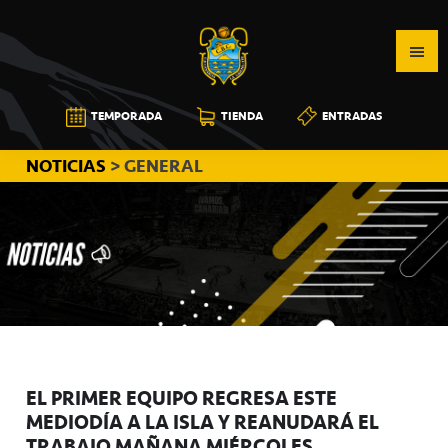
Saltar
Saltar
Saltar
a
al
a
la
contenido
la
navegación
principal
barra
CB
TEMPORADA
TIENDA
ENTRADAS
principal
lateral
CANARIAS
principal
NOTICIAS
> GENERAL
EL PRIMER EQUIPO REGRESA ESTE
MEDIODÍA A LA ISLA Y REANUDARÁ EL
TRABAJO MAÑANA MIÉRCOLES