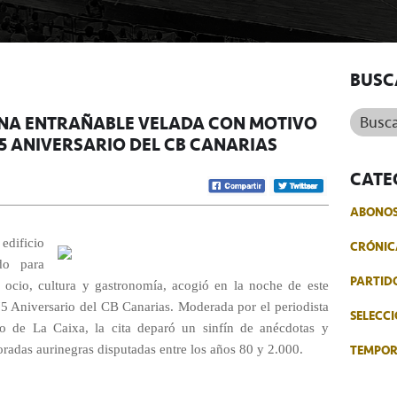
BUSC
Buscar.
UNA ENTRAÑABLE VELADA CON MOTIVO
5 ANIVERSARIO DEL CB CANARIAS
CATE
ABONO
dificio
CRÓNIC
do para
PARTID
e ocio, cultura y gastronomía, acogió en la noche de este
5 Aniversario del CB Canarias. Moderada por el periodista
SELECCI
io de La Caixa, la cita deparó un sinfín de anécdotas y
TEMPO
oradas aurinegras disputadas entre los años 80 y 2.000.