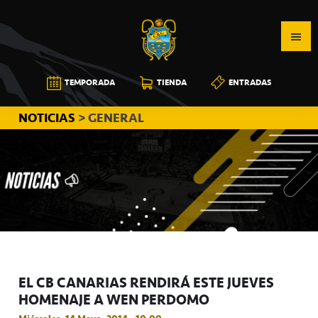
Saltar
Saltar
Saltar
a
al
a
la
contenido
la
navegación
principal
barra
CB
TEMPORADA
TIENDA
ENTRADAS
principal
lateral
CANARIAS
principal
NOTICIAS
> GENERAL
EL CB CANARIAS RENDIRÁ ESTE JUEVES
HOMENAJE A WEN PERDOMO