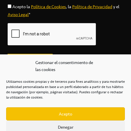
Acepto la
Política de Cookies
, la
Política de Privacidad
y el
Aviso Legal
*
Gestionar el consentimiento de
las cookies
Utilizamos cookies propias y de terceros para fines analíticos y para mostrarte
publicidad personalizada en base a un perfil elaborado a partir de tus hábitos
secretaria@cbcanarias.es
de navegación (por ejemplo, páginas visitadas). Puedes configurar o rechazar
+34 922 253 684
+34 922 315 909
la utilización de cookies.
C/Mercedes, s/n, Pabellón Insular de Tenerife Santiago Martín
Casa del Deporte / 38108 – La Laguna
Acepto
Denegar