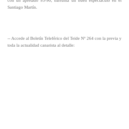
con un apretado 93-90, barrunta un buen espectáculo en el
Santiago Martín.
-- Accede al Boletín Teleférico del Teide Nº 264 con la previa y
toda la actualidad canarista al detalle: