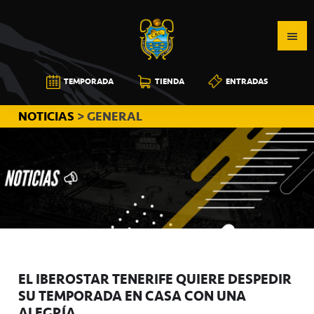
Saltar
Saltar
Saltar
a
al
a
la
contenido
la
navegación
principal
barra
CB
TEMPORADA
TIENDA
ENTRADAS
principal
lateral
CANARIAS
principal
NOTICIAS
> GENERAL
EL IBEROSTAR TENERIFE QUIERE DESPEDIR
SU TEMPORADA EN CASA CON UNA
ALEGRÍA