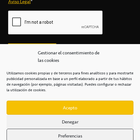
Aviso Legal
*
Gestionar el consentimiento de
las cookies
Utilizamos cookies propias y de terceros para fines analíticos y para mostrarte
publicidad personalizada en base a un perfil elaborado a partir de tus hábitos
secretaria@cbcanarias.es
de navegación (por ejemplo, páginas visitadas). Puedes configurar o rechazar
+34 922 253 684
+34 922 315 909
la utilización de cookies.
C/Mercedes, s/n, Pabellón Insular de Tenerife Santiago Martín
Casa del Deporte / 38108 – La Laguna
Acepto
Denegar
POLÍTICA DE PRIVACIDAD
/
POLÍTICA DE COOKIES
/
Preferencias
AVISO LEGAL
/
CONDICIONES