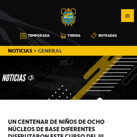
Saltar
Saltar
Saltar
a
al
a
la
contenido
la
navegación
principal
barra
CB
TEMPORADA
TIENDA
ENTRADAS
principal
lateral
CANARIAS
principal
NOTICIAS
> GENERAL
UN CENTENAR DE NIÑOS DE OCHO
NÚCLEOS DE BASE DIFERENTES
DISFRUTARON ESTE CURSO DEL III