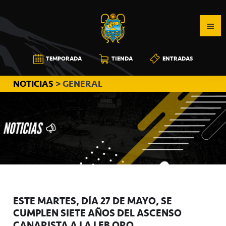
Saltar
Saltar
Saltar
a
al
a
la
contenido
la
navegación
principal
barra
CB
TEMPORADA
TIENDA
ENTRADAS
principal
lateral
CANARIAS
principal
NOTICIAS
> GENERAL
ESTE MARTES, DÍA 27 DE MAYO, SE
CUMPLEN SIETE AÑOS DEL ASCENSO
CANARISTA A LA LEB ORO