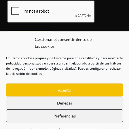
Gestionar el consentimiento de
las cookies
Utilizamos cookies propias y de terceros para fines analíticos y para mostrarte
publicidad personalizada en base a un perfil elaborado a partir de tus hábitos
secretaria@cbcanarias.es
de navegación (por ejemplo, páginas visitadas). Puedes configurar o rechazar
+34 922 253 684
+34 922 315 909
la utilización de cookies.
C/Mercedes, s/n, Pabellón Insular de Tenerife Santiago Martín
Casa del Deporte / 38108 – La Laguna
Acepto
Denegar
POLÍTICA DE PRIVACIDAD
/
POLÍTICA DE COOKIES
/
Preferencias
AVISO LEGAL
/
CONDICIONES
COMERCIALES
/
ACCESIBILIDAD