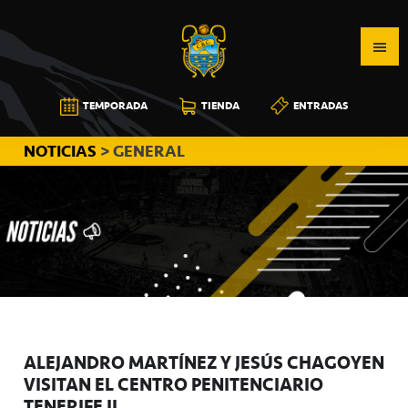
Saltar
Saltar
Saltar
a
al
a
la
contenido
la
navegación
principal
barra
CB
TEMPORADA
TIENDA
ENTRADAS
principal
lateral
CANARIAS
principal
NOTICIAS
> GENERAL
ALEJANDRO MARTÍNEZ Y JESÚS CHAGOYEN
VISITAN EL CENTRO PENITENCIARIO
TENERIFE II