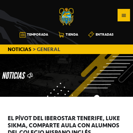
Saltar
Saltar
Saltar
a
al
a
la
contenido
la
navegación
principal
barra
CB
TEMPORADA
TIENDA
ENTRADAS
principal
lateral
CANARIAS
principal
NOTICIAS
> GENERAL
EL PÍVOT DEL IBEROSTAR TENERIFE, LUKE
SIKMA, COMPARTE AULA CON ALUMNOS
DEL COLEGIO HISPANO INGLÉS