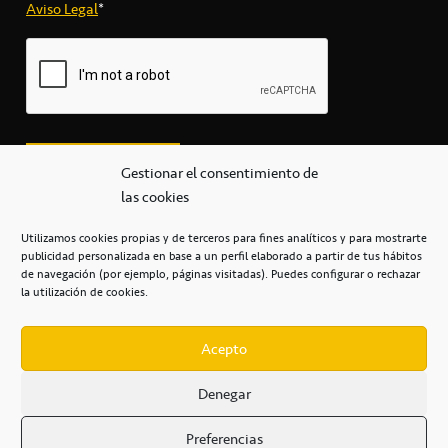
Aviso Legal
*
Gestionar el consentimiento de
las cookies
Utilizamos cookies propias y de terceros para fines analíticos y para mostrarte
publicidad personalizada en base a un perfil elaborado a partir de tus hábitos
secretaria@cbcanarias.es
de navegación (por ejemplo, páginas visitadas). Puedes configurar o rechazar
+34 922 253 684
+34 922 315 909
la utilización de cookies.
C/Mercedes, s/n, Pabellón Insular de Tenerife Santiago Martín
Casa del Deporte / 38108 – La Laguna
Acepto
Denegar
POLÍTICA DE PRIVACIDAD
/
POLÍTICA DE COOKIES
/
Preferencias
AVISO LEGAL
/
CONDICIONES