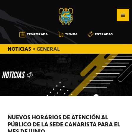
Saltar
Saltar
Saltar
a
al
a
la
contenido
la
navegación
principal
barra
CB
TEMPORADA
TIENDA
ENTRADAS
principal
lateral
CANARIAS
principal
NOTICIAS
> GENERAL
NUEVOS HORARIOS DE ATENCIÓN AL
PÚBLICO DE LA SEDE CANARISTA PARA EL
MES DE JUNIO