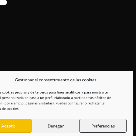
Gestionar el consentimiento de las cookies
s cookies propias y de terceros para fines analíticos y para mostrarte
d personalizada en base a un perfil elaborado a partir de tus hábitos de
n (por ejemplo, páginas visitadas). Puedes configurar o rechazar la
n de cookies.
Acepto
Denegar
Preferencias