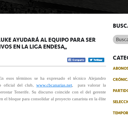
BUSC
Buscar.
LUKE AYUDARÁ AL EQUIPO PARA SER
VOS EN LA LIGA ENDESA”
CATE
ABONO
n esos términos se ha expresado el técnico Alejandro
CRÓNIC
b oficial del club,
www.cbcanarias.net
,
para valorar la
PARTID
rostar Tenerife. Su discurso coincide con el del gerente
n el bloque para consolidar al proyecto canarista en la élite
SELECCI
TEMPO