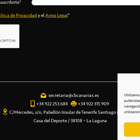
suscribirte*
ítica de Privacidad
y el
Aviso Legal
*
secretaria@cbcanarias.es
Utilizamo
publicida
+34 922 253 684
+34 922 315 909
navegació
C/Mercedes, s/n, Pabellón Insular de Tenerife Santiago Martín
utilizació
Casa del Deporte / 38108 – La Laguna