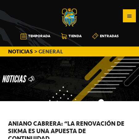
Saltar
Saltar
Saltar
a
al
a
la
contenido
la
navegación
principal
barra
CB
TEMPORADA
TIENDA
ENTRADAS
principal
lateral
CANARIAS
principal
NOTICIAS
> GENERAL
ANIANO CABRERA: “LA RENOVACIÓN DE
SIKMA ES UNA APUESTA DE
CONTINUIDAD”